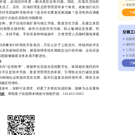
价值，必须回归本质：解决真实业务问题。因此，在项目启动阶
线员工、店长、区域经理及总部管理层等多个角色，收集他们在日
否经常因缺料导致停业？是否存在重复采购现象？是否有跨店调拨
能设计出贴合实际的功能模块。
构，便于后续功能扩展与独立升级。数据安全方面，应建立多层
问权限分级控制、操作日志留存等功能，防止敏感信息泄露。同
力，支持平板、手机等多种终端操作，方便管理人员随时随地掌握
餐饮ERP系统开发项目，不应止步于上线交付。持续的技术支
以及快速响应机制，都是保障系统长期稳定运行的关键。企业应选
系统能够随着业务发展不断进化。
路
向“运营效率”，谁能率先实现全流程数字化，谁就能在激烈的市
开发不仅是技术升级，更是管理理念的革新。它帮助企业打破信息孤
为精细化运营提供坚实支撑。面对日益复杂的经营环境，唯有主动
握确定性增长。
多年，深耕行业需求，积累了丰富的实战经验，能够为企业量身
系统
，帮助客户实现降本增效与智能升级，18140119082