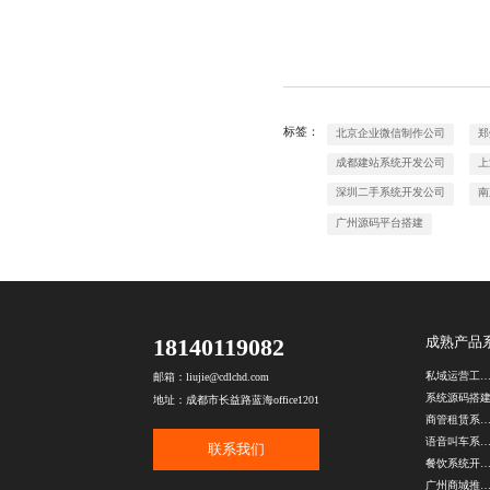
标签：
北京企业微信制作公司
郑
成都建站系统开发公司
上
深圳二手系统开发公司
南
广州源码平台搭建
18140119082
成熟产品
私域运营工具开
邮箱：liujie@cdlchd.com
系统源码搭
地址：成都市长益路蓝海office1201
商管租赁系统开
语音叫车系统开
联系我们
餐饮系统开发公
广州商城推广图设