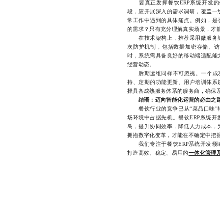
要真正发挥餐饮ERP系统开发的
段，应开展深入的需求调研，覆盖一
常工作中遇到的具体痛点。例如，是
的需求？只有充分理解真实场景，才
在技术架构上，推荐采用微服务架
次防护机制，包括数据加密存储、访
时，系统需具备良好的移动端适配能
经营动态。
后期运维同样不可忽视。一个成功的
持、定期的功能更新、用户培训体系
择具备成熟服务体系的服务商，确保
结语：迈向智能化运营的必由之
餐饮行业的竞争已从“菜品口味”转
场环境中占据先机。餐饮ERP系统
岛，提升协同效率，降低人力成本，
拥抱数字化变革，才能在不确定中把
我们专注于餐饮ERP系统开发领域
打造高效、稳定、易用的
一体化管理