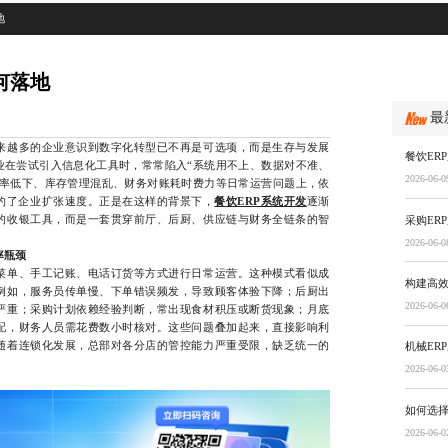
地
何落地
最
越多的企业意识到数字化转型已不再是可选项，而是生存与发展
餐饮ER
业在尝试引入信息化工具时，常常陷入“系统用不上、数据对不准、
2026-06-0
效率低下、库存管理混乱、财务对账耗时费力等日常运营问题上，依
约了企业扩张速度。正是在这样的背景下，
餐饮ERP系统开发
逐渐
的收银工具，而是一套贯穿前厅、后厨、供应链与财务全链条的智
采购ER
2026-06-0
率瓶颈
单、手工记账、电话订货等方式进行日常运营。这种模式看似成
构建高
例如，服务员传单慢、下单错误频发，导致顾客体验下降；后厨出
2026-06-0
严重；采购计划依赖经验判断，常出现食材积压或断货现象；月底
配，财务人员需花费数小时核对。这些问题叠加起来，直接影响利
随着连锁化发展，总部对各分店的管控能力严重受限，缺乏统一的
机械ER
。
2026-06-0
如何选
2026-06-0