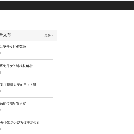
新文章
更多>
P系统开发如何落地
9
P系统开发关键模块解析
8
效渠道培训系统的三大关键
6
P系统按需配置方案
3
择专业酒店计费系统开发公司
2