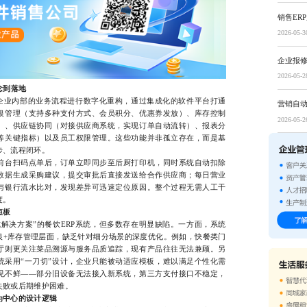
销售ER
2026-05-3
企业报
2026-05-2
念到落地
业内部的业务流程进行数字化重构，通过集成化的软件平台打通
营销自
银管理（支持多种支付方式、会员积分、优惠券发放）、库存控制
2026-05-2
）、供应链协同（对接供应商系统，实现订单自动流转）、报表分
等关键指标）以及员工权限管理。这些功能并非孤立存在，而是基
步、流程闭环。
台扫码点单后，订单立即同步至后厨打印机，同时系统自动扣除
数据生成采购建议，提交审批后直接发送给合作供应商；每日营业
与银行流水比对，发现差异可迅速定位原因。整个过程无需人工干
度。
短板
决方案”的餐饮ERP系统，但多数存在明显缺陷。一方面，系统
银+库存管理层面，缺乏针对细分场景的深度优化。例如，快餐类门
厅则更关注菜品溯源与服务品质追踪，现有产品往往无法兼顾。另
统采用“一刀切”设计，企业只能被动适应模板，难以满足个性化需
见不鲜——部分旧设备无法接入新系统，第三方支付接口不稳定，
失败或后期维护困难。
为中心的设计逻辑