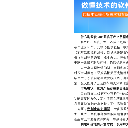
什么是餐饮ERP系统开发？从概
餐饮ERP系统开发，本质上是将企
各个业务环节。其核心模块包括：收
（实时监控原料消耗、自动预警缺货
析（生成销售趋势、成本占比、坪效
于统一数据库联动运行，确保信息同
以一家火锅连锁为例，当顾客在前
对应食材库存；采购员根据历史消耗
结束后，系统自动生成营收报表，并
预，极大提升了运营效率与决策精准
市场现状：主流产品存在的普遍
目前市面上虽有不少宣称“一站式解
功能高度同质化，基本停留在基础收
店需要快速翻台率支持，而中高端餐
一方面，
定制化能力薄弱
，大多数系
求。此外，系统兼容性差的问题也屡
甚至与已有财务软件冲突，导致部署
构建可落地的开发方案：以用户