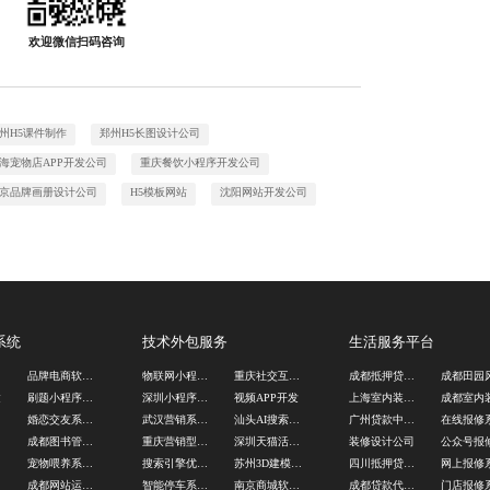
欢迎微信扫码咨询
州H5课件制作
郑州H5长图设计公司
海宠物店APP开发公司
重庆餐饮小程序开发公司
京品牌画册设计公司
H5模板网站
沈阳网站开发公司
系统
技术外包服务
生活服务平台
发
品牌电商软件开发
物联网小程序开发
重庆社交互动游戏开发
成都抵押贷款代办公司
建
刷题小程序开发公司
深圳小程序开发公司
视频APP开发
上海室内装修公司
发
婚恋交友系统源码
武汉营销系统软件开发
汕头AI搜索优化公司
广州贷款中介公司
发
成都图书管理系统开发
重庆营销型网站建设
深圳天猫活动开发
装修设计公司
司
宠物喂养系统开发
搜索引擎优化公司
苏州3D建模公司
四川抵押贷款代办公司
网上报修
计
成都网站运营物料设计
智能停车系统开发
南京商城软件开发
成都贷款代办公司
门店报修